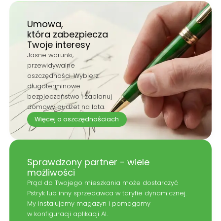
Umowa,
która zabezpiecza
Twoje interesy
Jasne warunki,
przewidywalne
oszczędności. Wybierz
długoterminowe
bezpieczeństwo i zaplanuj
domowy budżet na lata.
Więcej o oszczędnościach
Sprawdzony partner - wiele
możliwości
Prąd do Twojego mieszkania może dostarczyć
Pstryk lub inny sprzedawca w taryfie dynamicznej.
My instalujemy magazyn i pomagamy
w konfiguracji aplikacji AI.