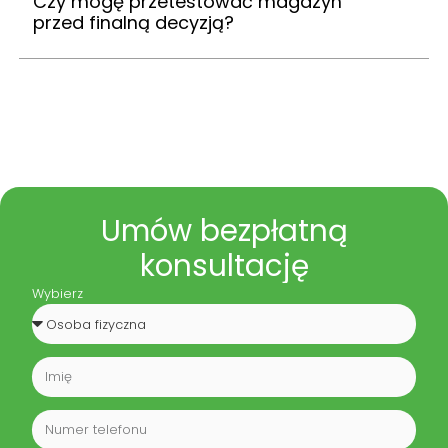
Czy mogę przetestować magazyn
przed finalną decyzją?
Umów
bezpłatną
konsultację
Wybierz