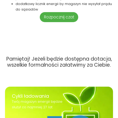
dodatkowy licznik energii by magazyn nie wysyłał prądu
do sąsiadów
Rozpocznij czat
Pamiętaj! Jeżeli będzie dostępna dotacja,
wszelkie formalności załatwimy za Ciebie.
Cykli ładowania
Twój magazyn energii będzie
służył co najmniej 27 lat.