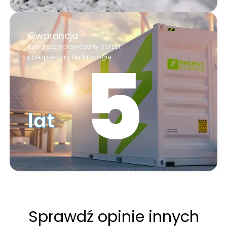
Gwarancja
Kupujesz sprawdzony sprzęt
9
i bezpieczną technologię.
lat
Sprawdź
opinie
innych