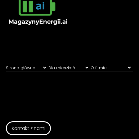
Strona główna
Dla mieszkań
O firmie
Oszczędności
Dla domów
Kontakt
Dla firm
Farmy PV/wiatrowe
TIKI
CENTER
SP.
Z
O.O.
Baza wiedzy
Warszawska
40/2A
40-008
Katowice,
Polska
NIP
9542854660
Tel.
732
127
030
Kontakt z nami