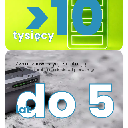
>
10
tysięcy
Zwrot z inwestycji z dotacją
Magazyn zarabia na siebie od pierwszego
do 
5
rachunku.
lat