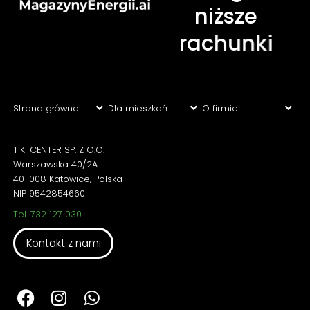
n
i
ż
s
z
e
r
a
c
h
u
n
k
i
Strona główna
Dla mieszkań
O firmie
Oszczędności
Dla domów
Kontakt
Dla firm
TIKI
CENTER
SP.
Z
O.O.
Farmy PV/wiatrowe
Warszawska
40/2A
Baza wiedzy
40-008
Katowice,
Polska
NIP
9542854660
Tel.
732
127
030
Kontakt z nami