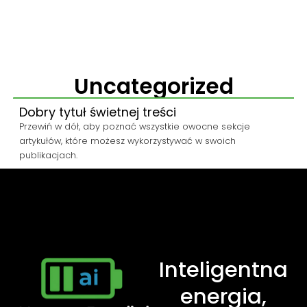
Uncategorized
Dobry tytuł świetnej treści
Przewiń w dół, aby poznać wszystkie owocne sekcje
artykułów, które możesz wykorzystywać w swoich
publikacjach.
I
n
t
e
l
i
g
e
n
t
n
a
e
n
e
r
g
i
a
,